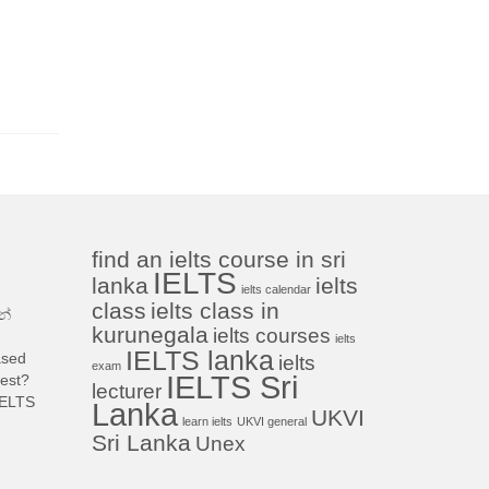
find an ielts course in sri
IELTS
lanka
ielts
ielts calendar
class
ielts class in
නේ
kurunegala
ielts courses
ielts
IELTS lanka
ased
ielts
exam
IELTS Sri
est?
lecturer
IELTS
Lanka
UKVI
learn ielts
UKVI general
Sri Lanka
Unex