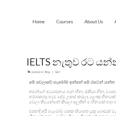
Home
Courses
About Us
IELTS නැතුව රට යන
posted in:
Blog
|
0
මේ වෙලාවේ හැමෝම ඉන්නේ මේ රටෙන් යන්
තමන්ගේ අධ්‍යාපනය ගැන හීන, රැකියා හීන, ව්‍යාප
හම්බකරපු හැම දේම උකස් කරලා, ලොකු හීනයක්
වෙලා තියෙන්නේ කියලා අලුතින් ම හීනයක් හදා 
එතනදි අපි හැමෝම මතක තියාගත යුතු ගොඩක් ව