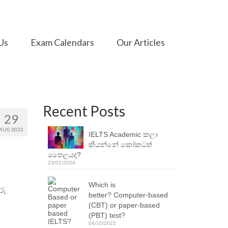
Us
Exam Calendars
Our Articles
Recent Posts
29
AUG 2022
IELTS Academic කලා
කියන්නේ කෝකටත්
තෛලයද?
23/01/2024
Which is
රු
better? Computer-based
(CBT) or paper-based
(PBT) test?
04/10/2022