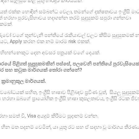
න් සැලසුම් කළ යුතු භාරදූර කාර්යයක්.
න අයත් එක්ක හොඳින් සම්බන්ධ වෙලා, තමන්ගේ දක්ෂතාවය ඉංග්‍රීසි මාධ්
ක් හරහා පුරවැසිභාවය හදාගන්න තරම් සුදුසුකම් සපුරා ගන්නවා
කමක්.
ගේ තුන්වැනි පන්තියේ රැකියාවල් වලට කිසිම සුදුසුකමක් න
ලියට, Apply කරන එක නම් මාරම risk එකක්.
හිඟන්නෙකුට දෙන අවසර පත්‍රයක් වගේ දෙයක්.
යේ පිළිගත් සුදුසුකමකින් පස්සේ, පලවෙනි පන්තියේ පුරවැසියෙක
ුක්බර සහ කටුක මාර්ගයක් තෝරා ගන්නේ?
‍රමානුකූල මාර්ගයක්.
යක් සහිත, ඉංග්‍රීසි භාෂාව පිළිබඳව ප්‍රවීණ වූත්, සියලු සුදුසුකම
හා ඔබගේ ප්‍රායෝගික ඉංග්‍රීසි භාෂා කුසලතාවය, ඉංග්‍රීසි රටක ජීව
 සමත් වී, Visa අයදුම් කිරීමට සූදානම් වන්න.
හීන මත පදනම් වෙමින්, යා යුතු රට සහ ඒ සදහා වූ මාර්ගය තීරණ