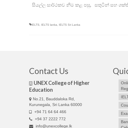
සියල්ල සාර්ථකව නිම කළ පසු, සතුටින් සහ ශක්
IELTS
,
IELTS lanka
,
IELTS Sri Lanka
Contact Us
Quic
UNEX College of Higher
Onl
Regi
Education
IEL
No.21, Bauddaloka Rd,
Kurunegala, Sri Lanka 60000
Cou
+94 71 64 64 466
Exa
+94 37 2222 772
Ban
info@unexcollege.lk
Cal