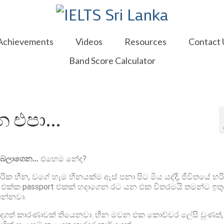
Achievements
Videos
Resources
Contact 
Band Score Calculator
්න එපා…
න බලාගෙන…
එහෙම නේද?
ාරික හීන, වගේ හැම හීනයක්ම ඇස් පනා පිට මිය යද්දී, ජීවිතයේ හරි
 එක්ක passport එකක් හදාගෙන රට යන එක විතරමයි තමන්ට ඉතු
ගන්නවා.
ැදගත් කාරණාවක් තියෙනවා. හීන මවන එක කොච්චර ලේසි වුණත්,