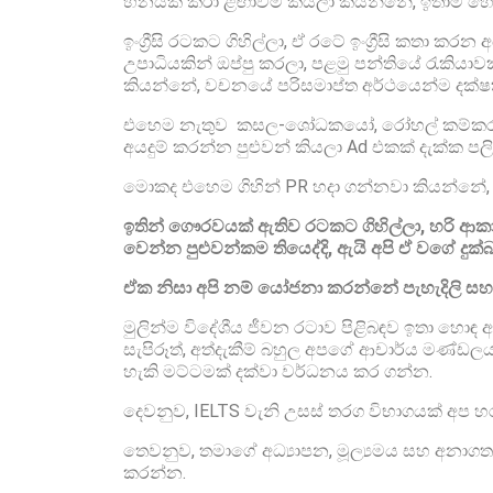
හීනයක් කරා ළඟාවීම කියලා කියන්නේ, ඉතාම හොඳි
ඉංග්‍රීසි රටකට ගිහිල්ලා, ඒ රටේ ඉංග්‍රීසි කතා කර
උපාධියකින් ඔප්පු කරලා, පළමු පන්තියේ රැකියාව
කියන්නේ, වචනයේ පරිසමාප්ත අර්ථයෙන්ම දක්ෂ
එහෙම නැතුව කසල-ශෝධකයෝ, රෝහල් කම්කරුවෝ ව
අයදුම් කරන්න පුළුවන් කියලා Ad එකක් දැක්ක ප
මොකද එහෙම ගිහින් PR හදා ගන්නවා කියන්නේ, 
ඉතින් ගෞරවයක් ඇතිව රටකට ගිහිල්ලා, හරි ආකාර
වෙන්න පුළුවන්කම තියෙද්දි, ඇයි අපි ඒ වගේ ද
ඒක නිසා අපි නම් යෝජනා කරන්නේ පැහැදිලි සහ ක්
මුලින්ම විදේශීය ජීවන රටාව පිළිබඳව ඉතා හොඳ අවබෝධ
සැපිරූත්, අත්දැකීම් බහුල අපගේ ආචාර්ය මණ්ඩලය හර
හැකි මට්ටමක් දක්වා වර්ධනය කර ගන්න.
දෙවනුව, IELTS වැනි උසස් තරග විභාගයක් අප හරහා
තෙවනුව, තමාගේ අධ්‍යාපන, මූල්‍යමය සහ අනාගත 
කරන්න.