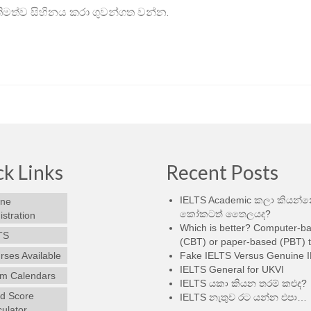
තිමත්ව සිහිනය කරා ගුවන්ගත වන්න.
k Links
Recent Posts
IELTS Academic කලා කියන්
ine
කෝකටත් තෛලයද?
stration
Which is better? Computer-b
TS
(CBT) or paper-based (PBT) t
rses Available
Fake IELTS Versus Genuine 
IELTS General for UKVI
m Calendars
IELTS යකා කියන තරම් කළුද?
d Score
IELTS නැතුව රට යන්න එපා…
culator