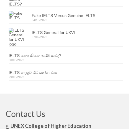
Our Articles
Fake IELTS Versus Genuine IELTS
Articles
04/10/2022
IELTS FAQ (frequently asked questions)
IELTS General for UKVI
07/09/2022
Band Score Calculator
IELTS යකා කියන තරම් කළුද?
30/08/2022
IELTS නැතුව රට යන්න එපා…
29/08/2022
Contact Us
UNEX College of Higher Education