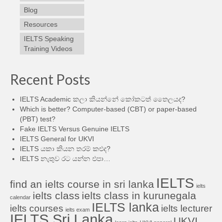
Blog
Resources
IELTS Speaking
Training Videos
Recent Posts
IELTS Academic කලා කියන්නේ කෝකටත් තෛලයද?
Which is better? Computer-based (CBT) or paper-based
(PBT) test?
Fake IELTS Versus Genuine IELTS
IELTS General for UKVI
IELTS යකා කියන තරම් කළුද?
IELTS නැතුව රට යන්න එපා…
IELTS
find an ielts course in sri lanka
ielts
ielts class
ielts class in kurunegala
calendar
IELTS lanka
ielts courses
ielts lecturer
ielts exam
IELTS Sri Lanka
UKVI