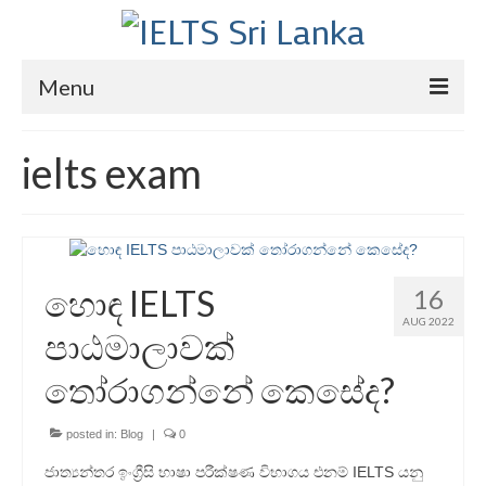
Menu
Home
ielts exam
Courses
IELTS
About Us
හොඳ IELTS
16
About Us
AUG 2022
පාඨමාලාවක්
Director’s Message
තෝරාගන්නේ කෙසේද?
Achievements
posted in:
Blog
|
0
Videos
ජාත්‍යන්තර ඉංග්‍රීසි භාෂා පරීක්ෂණ විභාගය එනම් IELTS යනු