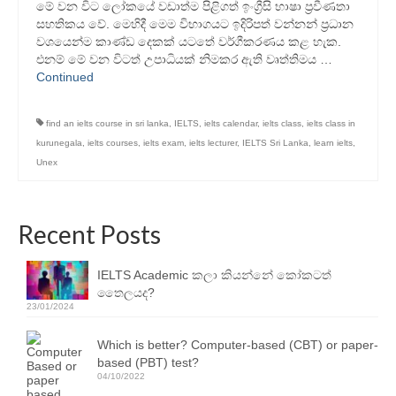
මේ වන විට ලෝකයේ වඩාත්ම පිළිගත් ඉංග්‍රීසි භාෂා ප්‍රවීණතා
Resources
සහතිකය වේ. මෙහිදී මෙම විභාගයට ඉදිරිපත් වන්නන් ප්‍රධාන
වශයෙන්ම කාණ්ඩ දෙකක් යටතේ වර්ගීකරණය කළ හැක.
IELTS Speaking Training Videos
එනම් මේ වන විටත් උපාධියක් නිමකර ඇති වෘත්තිමය …
Continued
Past Exam Papers
PDF Lessons
find an ielts course in sri lanka
,
IELTS
,
ielts calendar
,
ielts class
,
ielts class in
kurunegala
,
ielts courses
,
ielts exam
,
ielts lecturer
,
IELTS Sri Lanka
,
learn ielts
,
Video Resources
Unex
Homework
Recent Posts
Contact Us
Exam Calendars
IELTS Academic කලා කියන්නේ කෝකටත්
තෛලයද?
IELTS Exam Calendar – Sri Lanka
23/01/2024
YLE & ESOL Exam Calendar
Which is better? Computer-based (CBT) or paper-
based (PBT) test?
GESE Exam Calendar
04/10/2022